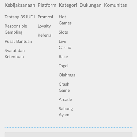
Kebijaksanaan
Platform
Kategori
Dukungan
Komunitas
Tentang 39JUDI
Promosi
Hot
Games
Responsible
Loyalty
Gambling
Slots
Referral
Pusat Bantuan
Live
Casino
Syarat dan
Ketentuan
Race
Togel
Olahraga
Crash
Game
Arcade
Sabung
Ayam