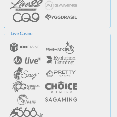
Live Casino