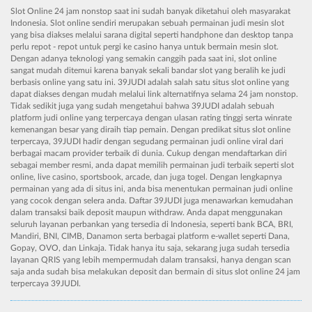
Slot Online 24 jam nonstop saat ini sudah banyak diketahui oleh masyarakat
Indonesia. Slot online sendiri merupakan sebuah permainan judi mesin slot
yang bisa diakses melalui sarana digital seperti handphone dan desktop tanpa
perlu repot - repot untuk pergi ke casino hanya untuk bermain mesin slot.
Dengan adanya teknologi yang semakin canggih pada saat ini, slot online
sangat mudah ditemui karena banyak sekali bandar slot yang beralih ke judi
berbasis online yang satu ini. 39JUDI adalah salah satu situs slot online yang
dapat diakses dengan mudah melalui link alternatifnya selama 24 jam nonstop.
Tidak sedikit juga yang sudah mengetahui bahwa 39JUDI adalah sebuah
platform judi online yang terpercaya dengan ulasan rating tinggi serta winrate
kemenangan besar yang diraih tiap pemain. Dengan predikat situs slot online
terpercaya, 39JUDI hadir dengan segudang permainan judi online viral dari
berbagai macam provider terbaik di dunia. Cukup dengan mendaftarkan diri
sebagai member resmi, anda dapat memilih permainan judi terbaik seperti slot
online, live casino, sportsbook, arcade, dan juga togel. Dengan lengkapnya
permainan yang ada di situs ini, anda bisa menentukan permainan judi online
yang cocok dengan selera anda. Daftar 39JUDI juga menawarkan kemudahan
dalam transaksi baik deposit maupun withdraw. Anda dapat menggunakan
seluruh layanan perbankan yang tersedia di Indonesia, seperti bank BCA, BRI,
Mandiri, BNI, CIMB, Danamon serta berbagai platform e-wallet seperti Dana,
Gopay, OVO, dan Linkaja. Tidak hanya itu saja, sekarang juga sudah tersedia
layanan QRIS yang lebih mempermudah dalam transaksi, hanya dengan scan
saja anda sudah bisa melakukan deposit dan bermain di situs slot online 24 jam
terpercaya 39JUDI.