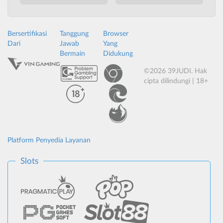
Bersertifikasi
Tanggung
Browser
Dari
Jawab
Yang
Bermain
Didukung
©2026 39JUDI. Hak
cipta dilindungi | 18+
Platform Penyedia Layanan
Slots