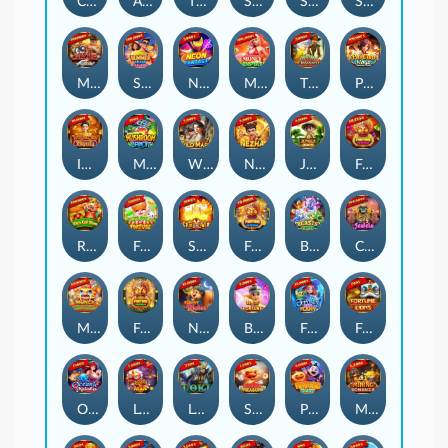
Caribbean Riches
Apollo Ray of Luck
Tiki Rush
Safari Blitz
Space Conquest
Sexy Vegas
Muay Thai Fighter
Summer Splash Paradise
Neon Fantasy
Money Empire
The Maya Myth
Pai Gow Ways
Imperial Majesty
Mushroom Bandit
Wild Mafia
Nezha
Jungle Quest
Fortune Jewels III
Rich Cai Shen
Farm Of Fortune
Spin and Win
Fortune Jewels II
Beasts Of Luck
City of Jewels
Money Dragon
Fortune Jewels I
Nutty Riches
Blade of Fortune
Frosty and Flamy
Fortune Lions
Oceanic Melodies
Legend of Nian
Loki
Snake Treasure
Pumpkins Go Lucky
Mining Bonanza