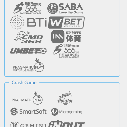
Crash Game