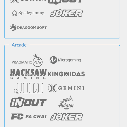
Arcade