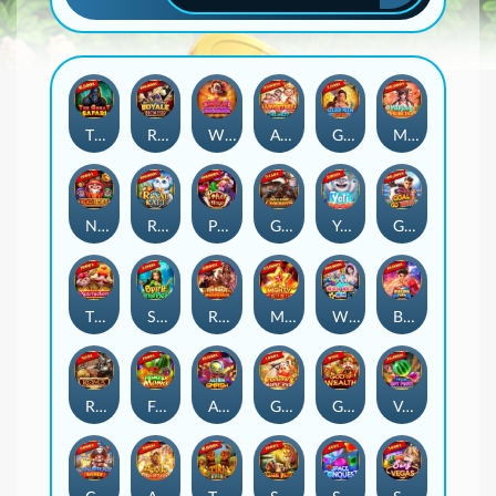
The Great Safari
Royale House
Wild Calavera
Adventure To The West
Golden Moon Empire
Mahjong Princess
Neko Riches
Royal Katt
Poker Ways
Gold Rush Cowboys
Yeti Boom
Goal Go Win
The Nutcrackers
Spirit of the Sea
Ranger Showdown
Mighty Sevens
Wild Wet Win
Boxing Fury
Roma
Fruits Mania
Alien Smash
Golden Horse Ride
God Of Wealth
Vegas Hot Fruit