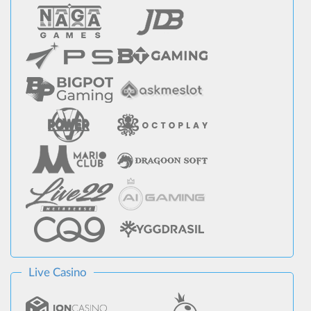
Live Casino