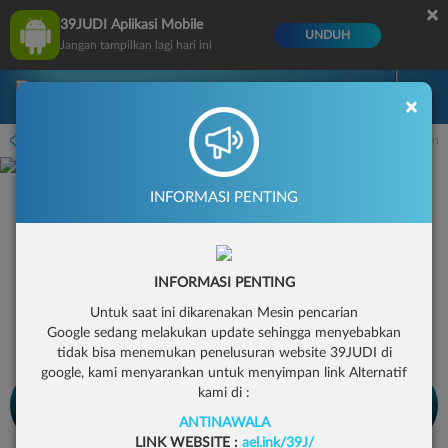
×
39JUDI Aplikasi Mobile
UNDUH
Jangan tampilkan lagi hari ini
Masuk
Daftar
×
ari 14.59.59 sampai 30-Sep-2026 14.59.59. Selama waktu ini, PP Virtual Sports pe
INFORMASI PENTING
INFORMASI PENTING
Untuk saat ini dikarenakan Mesin pencarian
Google sedang melakukan update sehingga menyebabkan
JACKPOT
PLAY
tidak bisa menemukan penelusuran website 39JUDI di
google, kami menyarankan untuk menyimpan link Alternatif
kami di :
IDR
12,687,428,204
ANTINAWALA
LINK WEBSITE :
ael.ink/39J/