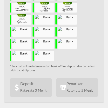
* Selama bank maintenance dan bank offline deposit dan penarikan
tidak dapat diproses
Deposit
Penarikan
Rata-rata 3 Menit
Rata-rata 5 Menit