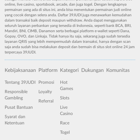
online, live casino, sportsbook, arcade, dan juga togel. Dengan lengkapnya
permainan yang ada di situs ini, anda bisa menentukan permainan judi online
yang cocok dengan selera anda. Daftar 39JUDI juga menawarkan kemudahan
dalam transaksi baik deposit maupun withdraw. Anda dapat menggunakan
seluruh layanan perbankan yang tersedia di Indonesia, seperti bank BCA, BRI,
Mandiri, BNI, CIMB, Danamon serta berbagai platform e-wallet seperti Dana,
Gopay, OVO, dan Linkaja. Tidak hanya itu saja, sekarang juga sudah tersedia
layanan QRIS yang lebih mempermudah dalam transaksi, hanya dengan scan
saja anda sudah bisa melakukan deposit dan bermain di situs slot online 24 jam
terpercaya 39JUDI.
Kebijaksanaan
Platform
Kategori
Dukungan
Komunitas
Tentang 39JUDI
Promosi
Hot
Games
Responsible
Loyalty
Gambling
Slots
Referral
Pusat Bantuan
Live
Casino
Syarat dan
Ketentuan
Race
Togel