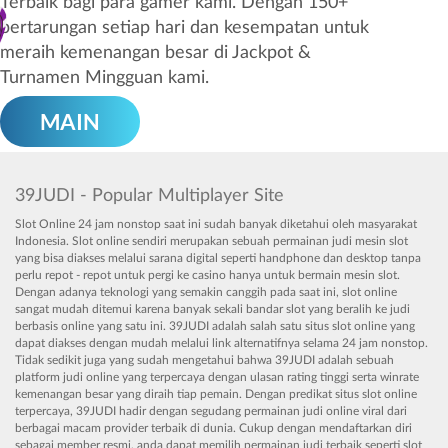
Terbaik bagi para gamer kami. Dengan 150+
pertarungan setiap hari dan kesempatan untuk
meraih kemenangan besar di Jackpot &
Turnamen Mingguan kami.
MAIN
39JUDI - Popular Multiplayer Site
Slot Online 24 jam nonstop saat ini sudah banyak diketahui oleh masyarakat
Indonesia. Slot online sendiri merupakan sebuah permainan judi mesin slot
yang bisa diakses melalui sarana digital seperti handphone dan desktop tanpa
perlu repot - repot untuk pergi ke casino hanya untuk bermain mesin slot.
Dengan adanya teknologi yang semakin canggih pada saat ini, slot online
sangat mudah ditemui karena banyak sekali bandar slot yang beralih ke judi
berbasis online yang satu ini. 39JUDI adalah salah satu situs slot online yang
dapat diakses dengan mudah melalui link alternatifnya selama 24 jam nonstop.
Tidak sedikit juga yang sudah mengetahui bahwa 39JUDI adalah sebuah
platform judi online yang terpercaya dengan ulasan rating tinggi serta winrate
kemenangan besar yang diraih tiap pemain. Dengan predikat situs slot online
terpercaya, 39JUDI hadir dengan segudang permainan judi online viral dari
berbagai macam provider terbaik di dunia. Cukup dengan mendaftarkan diri
sebagai member resmi, anda dapat memilih permainan judi terbaik seperti slot