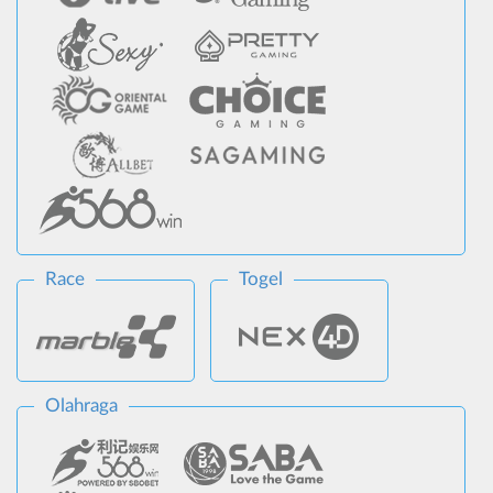
Race
Togel
Olahraga